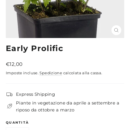
Chiud
(esc)
Early Prolific
Prezzo
€12,00
di
Imposte incluse.
Spedizione
calcolata alla cassa.
listino
Express Shipping
Piante in vegetazione da aprile a settembre a
riposo da ottobre a marzo
QUANTITÀ