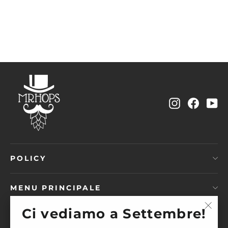
€12,00
Instagram
Facebo
Yo
POLICY
MENU PRINCIPALE
Ci vediamo a Settembre!
"Chi